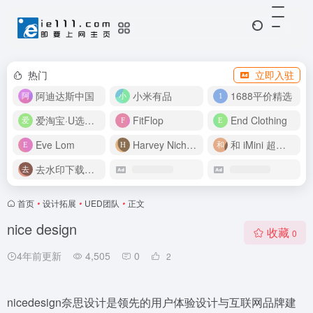
热门
立即入驻
阿迪达斯中国
小米有品
1688平价精选
爱淘宝·U选好价
FitFlop
End Clothing
Eve Lom
Harvey Nichols
和 iMini 超级智能体一起构建伟大作品
去水印下载视频
首页
•
设计拓展
•
UED团队
•
正文
nice design
收藏
0
4年前更新
4,505
0
2
nicedesign奈思设计是领先的用户体验设计与互联网品牌建