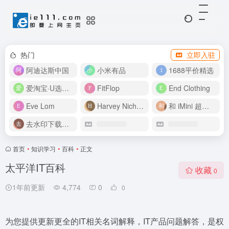
热门
立即入驻
阿迪达斯中国
小米有品
1688平价精选
爱淘宝·U选好价
FitFlop
End Clothing
Eve Lom
Harvey Nichols
和 iMini 超级智能体一起构建伟大作品
去水印下载视频
首页
•
知识学习
•
百科
•
正文
太平洋IT百科
收藏
0
1年前更新
4,774
0
0
为您提供更新更全的IT相关名词解释，IT产品问题解答，是权