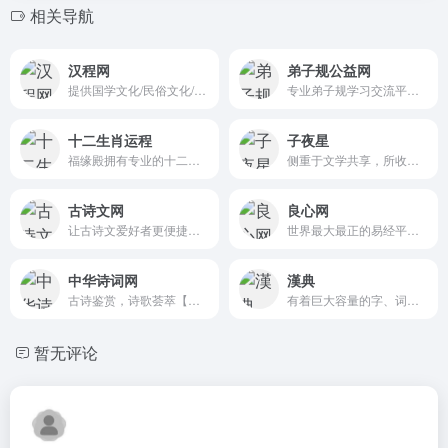
相关导航
汉程网
弟子规公益网
提供国学文化/民俗文化/汉语文化/中国哲学/古典文学/传统艺术/传统节日/易学/历法等传统文化内容
专业弟子规学习交流平台，弟子规读书会平台
十二生肖运程
子夜星
福缘殿拥有专业的十二生肖，生肖运程，生肖吉祥物，生肖配对等内容
侧重于文学共享，所收集的古文经典、诗词歌赋、诗词格律、散文杂谈等，基本经过认真编校整理
古诗文网
良心网
让古诗文爱好者更便捷地发表及获取古诗文相关资料
世界最大最正的易经平台，帮助 1 亿人学会能改变命运的易经思维， 助力中华民族第五次伟大复兴
中华诗词网
漢典
古诗鉴赏，诗歌荟萃【中国诗词电子化计划】
有着巨大容量的字、词、词组、成语及其他中文语言文字形式的免费在线辞典
暂无评论