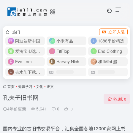
热门
立即入驻
阿迪达斯中国
小米有品
1688平价精选
爱淘宝·U选好价
FitFlop
End Clothing
Eve Lom
Harvey Nichols
和 iMini 超级智能体一起构建伟大作品
去水印下载视频
首页
•
知识学习
•
文化
•
正文
孔夫子旧书网
收藏
0
4年前更新
5,641
0
0
国内专业的古旧书交易平台，汇集全国各地13000家网上书