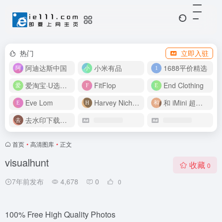
热门
立即入驻
阿迪达斯中国
小米有品
1688平价精选
爱淘宝·U选好价
FitFlop
End Clothing
Eve Lom
Harvey Nichols
和 iMini 超级智能体一起构建伟大作品
去水印下载视频
首页
•
高清图库
•
正文
visualhunt
收藏
0
7年前发布
4,678
0
0
100% Free High Quality Photos