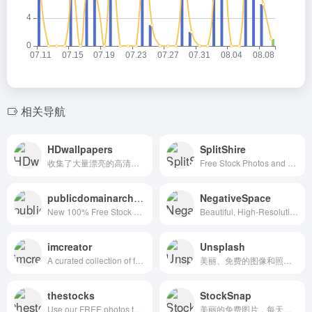
相关导航
HDwallpapers
SplitShire
收集了大量漂亮的高清壁纸，让您的屏幕栩栩如生，免费下载！
Free Stock Photos and Videos for commercial use.
publicdomainarchive
NegativeSpace
New 100% Free Stock Photos. Every. Single. Week.
Beautiful, High-Resolution Free Stock Photos
imcreator
Unsplash
A curated collection of free web design resources, all for commercial use.
美丽、免费的图像和照片来源，由世界各地的创作者提供支持
thestocks
StockSnap
Use our FREE photos to tell your story!
美丽的免费图片，每天添加新的 CC0 图像，不受版权限制