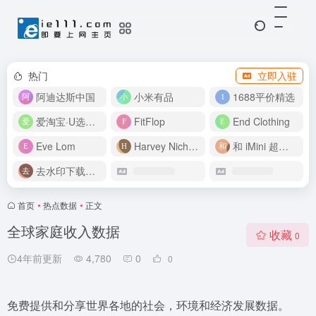
热门
立即入驻
阿迪达斯中国
小米有品
1688平价精选
爱淘宝·U选好价
FitFlop
End Clothing
Eve Lom
Harvey Nichols
和 iMini 超级智能体一起构建伟大作品
去水印下载视频
首页
•
热点数据
•
正文
全球家庭收入数据
收藏
0
4年前更新
4,780
0
0
免费提供和分享世界各地的社会，环境和经济发展数据。