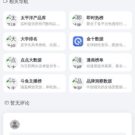
相关导航
太平洋产品库
即时热榜
实时提供所有IT数码以及家电、生活电器，热门产品、品牌排行榜，如手机、笔记本电脑排行等
聚合了各平台热搜排行榜，“吃瓜群众”一站看遍全网热点。
大学排名
金十数据
是学生高考择校、出国留学和社会各界了解分析国内外大学办学状况的重要参考
全球财经资讯，图形化数据解读,闪电资讯，决策先人一步
点点大数据
漫画榜单
为互联网从业者提供专业的ASO优化、抖音数据、短视频数据、微博数据等服务
动漫屋提供最新、最全原创漫漫画
斗鱼主播榜
品牌洞察数据
涵盖网游竞技，单机热游，手游休闲，娱乐天地，颜值，科技文化，语音互动，语音直播等类目
中国领先的全场景数据洞察与分析服务专家
暂无评论