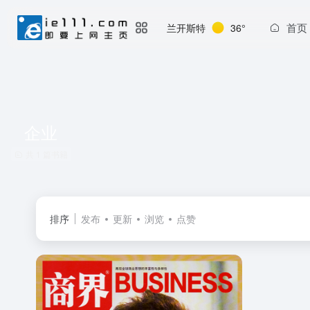
首页
兰开斯特
36°
企业
共 1 篇书籍
排序
发布
更新
浏览
点赞