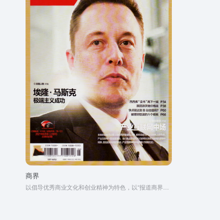
商界
以倡导优秀商业文化和创业精神为特色，以“报道商界动态形势，揭示商界深层问题，汇集商界经营之道，反映商界丰富人生”为宗旨的商业财经月刊。