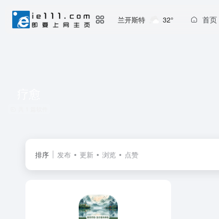
首页
兰开斯特
32°
疗愈
共 1 篇软件
排序
发布
更新
浏览
点赞