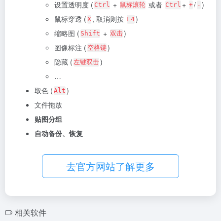
设置透明度 (
+
或者
+
/
)
Ctrl
鼠标滚轮
Ctrl
+
-
鼠标穿透 (
, 取消则按
)
X
F4
缩略图 (
+
)
Shift
双击
图像标注 (
)
空格键
隐藏 (
)
左键双击
…
取色 (
)
Alt
文件拖放
贴图分组
自动备份、恢复
去官方网站了解更多
相关软件