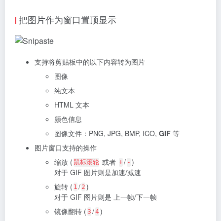
把图片作为窗口置顶显示
支持将剪贴板中的以下内容转为图片
图像
纯文本
HTML 文本
颜色信息
图像文件：PNG, JPG, BMP, ICO,
GIF
等
图片窗口支持的操作
缩放 (
或者
/
)
鼠标滚轮
+
-
对于 GIF 图片则是加速/减速
旋转 (
/
)
1
2
对于 GIF 图片则是 上一帧/下一帧
镜像翻转 (
/
)
3
4