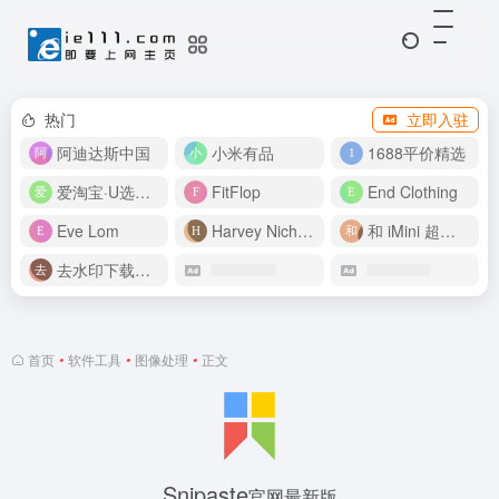
热门
立即入驻
阿迪达斯中国
小米有品
1688平价精选
爱淘宝·U选好价
FitFlop
End Clothing
Eve Lom
Harvey Nichols
和 iMini 超级智能体一起构建伟大作品
去水印下载视频
首页
•
软件工具
•
图像处理
•
正文
Snipaste
官网最新版