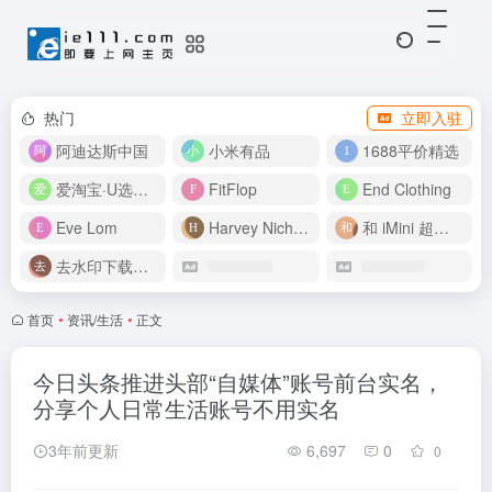
热门
立即入驻
阿迪达斯中国
小米有品
1688平价精选
爱淘宝·U选好价
FitFlop
End Clothing
Eve Lom
Harvey Nichols
和 iMini 超级智能体一起构建伟大作品
去水印下载视频
首页
•
资讯/生活
•
正文
今日头条推进头部“自媒体”账号前台实名，
分享个人日常生活账号不用实名
3年前更新
6,697
0
0