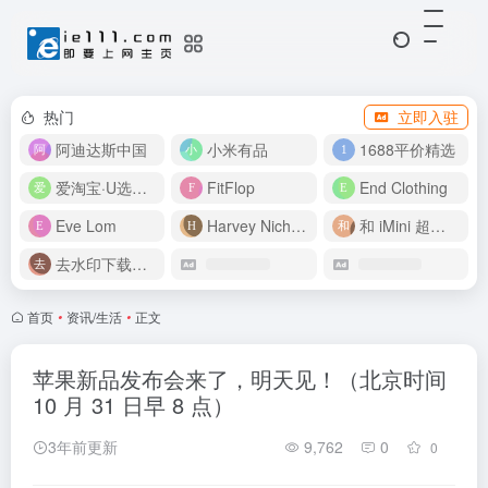
热门
立即入驻
阿迪达斯中国
小米有品
1688平价精选
爱淘宝·U选好价
FitFlop
End Clothing
Eve Lom
Harvey Nichols
和 iMini 超级智能体一起构建伟大作品
去水印下载视频
首页
•
资讯/生活
•
正文
苹果新品发布会来了，明天见！（北京时间
10 月 31 日早 8 点）
3年前更新
9,762
0
0