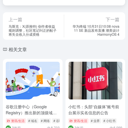
上一篇
下一篇
马斯克：X(原推特) 创作者收益
华为终端 10月31日10:08 nova
规则调整，社区笔记纠正的帖子
11 SE 新品发布直播 潮美设计
将失去收入分成资格
HarmonyOS 4
相关文章
谷歌注册中心（Google
小红书：头部“自媒体”账号前
Registry）推出新的顶级域
台展示实名信息的公告
名：.ing
资讯/生活
# 域名
# 网络
# 谷歌
资讯/生活
# 业界
# 小红书
3年前
8,703
3年前
6,099