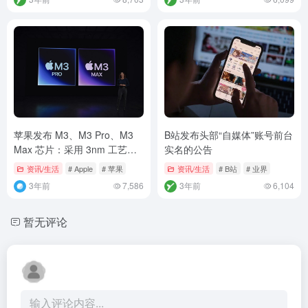
苹果发布 M3、M3 Pro、M3
B站发布头部“自媒体”账号前台
Max 芯片：采用 3nm 工艺，
实名的公告
支持动态缓存技术
资讯/生活
# Apple
# 苹果
资讯/生活
# B站
# 业界
3年前
7,586
3年前
6,104
暂无评论