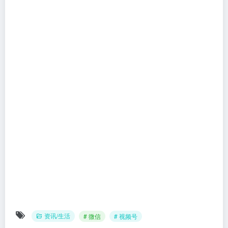
2.视频号资产已结清，包括：直播收入全部提现，并且
到账；待打款佣金为 0。
新管理员：
1.该微信号没有绑定其它视频号；
2.微信号已绑定手机号，处于安全状态，两周内未被
盗、被封、修改密码等；
3.已关注当前视频号，且未被当前视频号拉黑；
4.微信号与原管理员微信号是微信朋友；
5.微信号处于可被搜索加好友状态；
大家在【一线学社】微信公众号回复“微信”两字，即可
获取当前最新官方内部版微信下载。