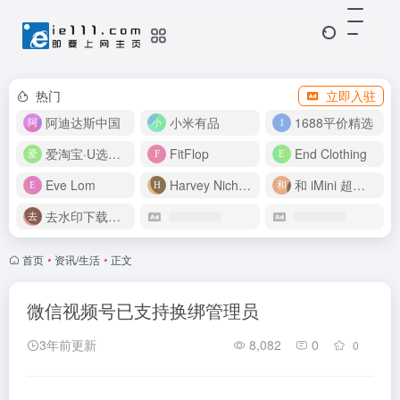
热门
立即入驻
阿迪达斯中国
小米有品
1688平价精选
爱淘宝·U选好价
FitFlop
End Clothing
Eve Lom
Harvey Nichols
和 iMini 超级智能体一起构建伟大作品
去水印下载视频
首页
•
资讯/生活
•
正文
微信视频号已支持换绑管理员
3年前更新
8,082
0
0