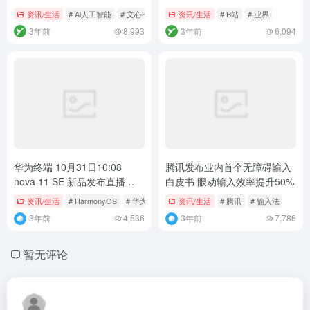
文章版权归作者所有，未经允许请勿转载。
下一篇
上一篇
Internet Explorer 即将退役
美国PayPal支付将诞生新功能可
Windows 10 用户仍不愿放弃IE
转账加密货币
浏览器
相关文章
百度今日上线文心一言专业版
B站发布头部“自媒体”账号前台
定价59.9元/月
实名的公告
资讯/生活
# Ai人工智能
# 文心一言
# 百度
资讯/生活
# B站
# 业界