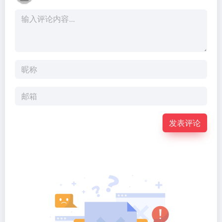
3年前
8,993
3年前
6,094
华为终端 10月31日10:08
腾讯发布业内首个无障碍输入
nova 11 SE 新品发布直播 潮
白皮书 眼动输入效率提升50%
美设计 HarmonyOS 4
资讯/生活
# HarmonyOS
# 华为
# 手机
资讯/生活
# 腾讯
# 输入法
3年前
4,536
3年前
7,786
暂无评论